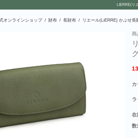
LIERRE(
)公式オンラインショップ
/
財布
/
長財布
/
リエール(LiERRE) かぶ
商
リ
1
カ
ラ
在
数