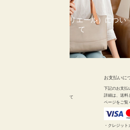
LIERRE（リエール）につい
て
アカウント
お支払いに
ログイン
下記のお支払
詳細は、送料
LiERRE(リエール)について
ページをご覧
お問い合わせ [lierre]
ご利用ガイド
実店舗のご案内
・クレジット
返品特約について