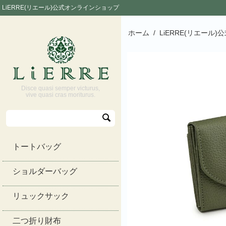
LiERRE(リエール)公式オンラインショップ
ホーム
/
LiERRE(リエール
Disce quasi semper victurus,
vive quasi cras moriturus.
トートバッグ
ショルダーバッグ
リュックサック
二つ折り財布