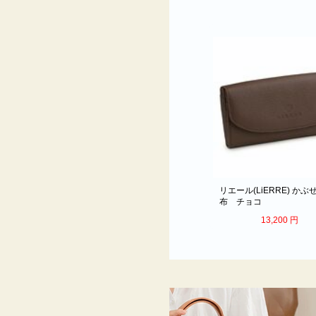
リエール(LiERRE) かぶせ長財
リエール(LiERRE) かぶ
布 ブラック
布 チョコ
13,200
円
13,200
円