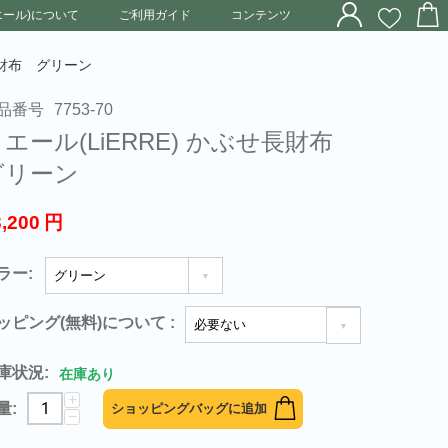
リエール)について
ご利用ガイド
コンテンツ
せ長財布 グリーン
品番号
7753-70
エール(LiERRE) かぶせ長財布
グリーン
3,200
円
ラー:
ッピング(無料)について
:
庫状況:
在庫あり
+
量:
ショッピングバッグに追加
−