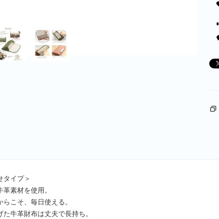
せタイプ＞
牛革素材を使用。
からこそ、毎日使える。
げた牛革財布は丈夫で長持ち。