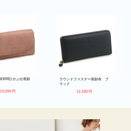
iERRE) かぶせ長財
ラウンドファスナー長財布 ブ
ク
ラック
13,200
円
12,100
円