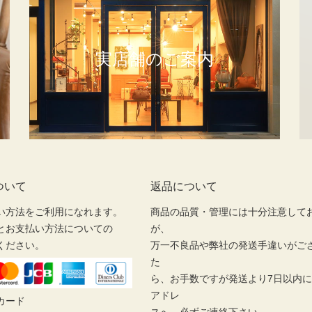
実店舗のご案内
ついて
返品について
い方法をご利用になれます。
商品の品質・管理には十分注意して
とお支払い方法についての
が、
ください。
万一不良品や弊社の発送手違いがご
た
ら、お手数ですが発送より7日以内
アドレ
カード
スへ、必ずご連絡下さい。