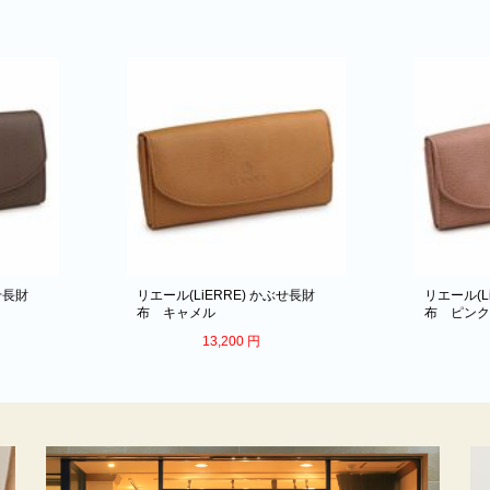
せ長財
リエール(LiERRE) かぶせ長財
リエール(L
布 キャメル
布 ピン
13,200
円