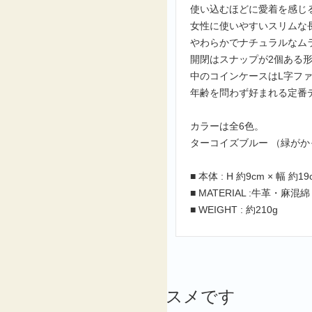
使い込むほどに愛着を感じ
女性に使いやすいスリムな
やわらかでナチュラルなム
開閉はスナップが2個ある
中のコインケースはL字フ
年齢を問わず好まれる定番
カラーは全6色。
ターコイズブルー （緑がか
■ 本体 : H 約9cm × 幅 約19
■ MATERIAL :牛革・麻混綿
■ WEIGHT : 約210g
こんな商品もオススメです