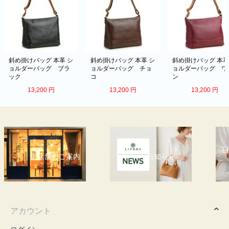
斜め掛けバッグ 本革 シ
斜め掛けバッグ 本革 シ
斜め掛けバッグ 本革
ョルダーバッグ ブラ
ョルダーバッグ チョ
ョルダーバッグ ワ
ック
コ
ン
13,200
円
13,200
円
13,200
円
LIERRE（リエール）につい
お知らせ
て
アカウント